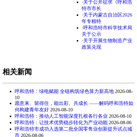
·关于公开征求《呼和浩
特市市长
·关于内蒙古自治区2026
年专精特
·呼和浩特市科学技术局
关于公示
·关于开展生物制造产业
政策兑现
相关新闻
呼和浩特：绿电赋能 全链构筑绿色算力新高地
2026-08-
10
愿意来、留得住，能出彩、共成长 ——解码呼和浩特如
何构建青年友好
2026-08-10
呼和浩特：推动人工智能深度扎根各行各业
2026-08-10
呼和浩特：让技术优势稳步转化为产业动能
2026-08-06
呼和浩特市成功入选第二批全国零售业创新提升试点城
市
2026-08-06