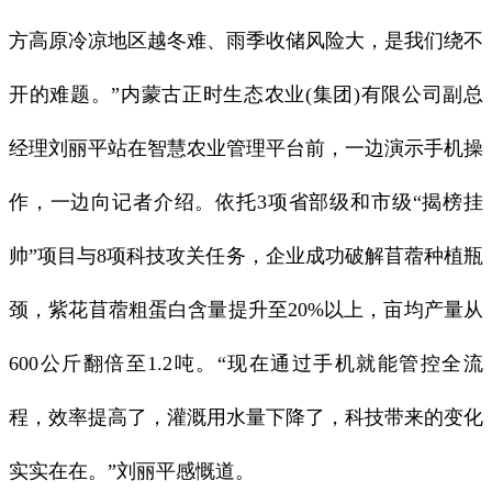
方高原冷凉地区越冬难、雨季收储风险大，是我们绕不
开的难题。”内蒙古正时生态农业(集团)有限公司副总
经理刘丽平站在智慧农业管理平台前，一边演示手机操
作，一边向记者介绍。依托3项省部级和市级“揭榜挂
帅”项目与8项科技攻关任务，企业成功破解苜蓿种植瓶
颈，紫花苜蓿粗蛋白含量提升至20%以上，亩均产量从
600公斤翻倍至1.2吨。“现在通过手机就能管控全流
程，效率提高了，灌溉用水量下降了，科技带来的变化
实实在在。”刘丽平感慨道。