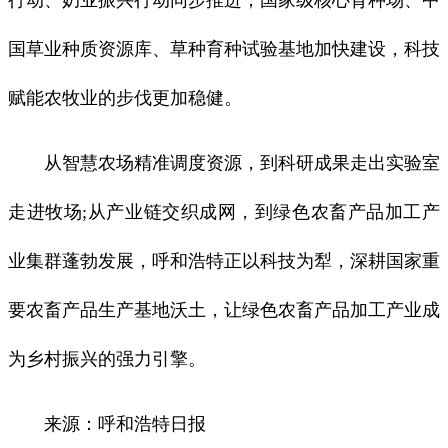
国草业种质资源库、草种育种试验基地加快建设，科技
赋能农牧业的步伐更加稳健。
从智慧农场精准调度资源，到科研成果走出实验室
走进牧场;从产业链交织成网，到绿色农畜产品加工产
业集群蓬勃发展，呼和浩特正以科技为犁，深耕国家重
要农畜产品生产基地沃土，让绿色农畜产品加工产业成
为乡村振兴的强力引擎。
来源：呼和浩特日报