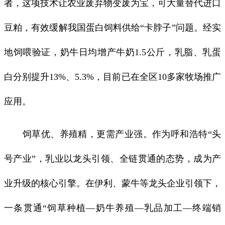
者，这项技术让农业废弃物变废为宝，可大量替代进口
豆粕，有效缓解我国蛋白饲料供给“卡脖子”问题。经实
地饲喂验证，奶牛日均增产牛奶1.5公斤，乳脂、乳蛋
白分别提升13%、5.3%，目前已在全区10多家牧场推广
应用。
饲草优、养殖精，更需产业强。作为呼和浩特“头
号产业”，乳业以龙头引领、全链贯通的态势，成为产
业升级的核心引擎。在伊利、蒙牛等龙头企业引领下，
一条贯通“饲草种植—奶牛养殖—乳品加工—终端销