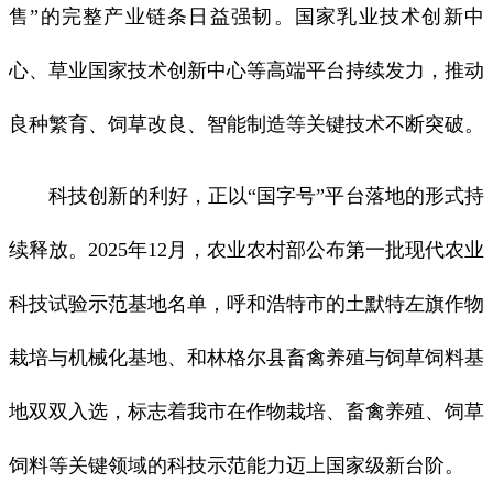
售”的完整产业链条日益强韧。国家乳业技术创新中
心、草业国家技术创新中心等高端平台持续发力，推动
良种繁育、饲草改良、智能制造等关键技术不断突破。
科技创新的利好，正以“国字号”平台落地的形式持
续释放。2025年12月，农业农村部公布第一批现代农业
科技试验示范基地名单，呼和浩特市的土默特左旗作物
栽培与机械化基地、和林格尔县畜禽养殖与饲草饲料基
地双双入选，标志着我市在作物栽培、畜禽养殖、饲草
饲料等关键领域的科技示范能力迈上国家级新台阶。