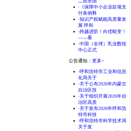
二批全国
·《保障中小企业款项支
付条例释
·知识产权赋能高质量发
展 呼和
·跨越进阶！向优蜕变！
——看
·中国（全球）乳业数纽
中心正式
公告通知
：
更多>
·呼和浩特市工业和信息
化局关于
·关于公布2026年内蒙古
自治区技
·关于组织开展2026年自
治区高质
·关于发布2026年呼和浩
特市科技
·呼和浩特市科学技术局
关于发