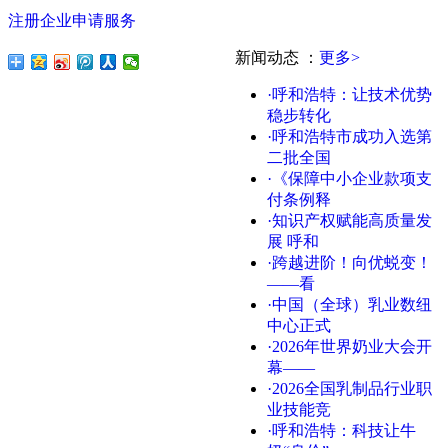
注册企业申请服务
新闻动态
：
更多>
·呼和浩特：让技术优势
稳步转化
·呼和浩特市成功入选第
二批全国
·《保障中小企业款项支
付条例释
·知识产权赋能高质量发
展 呼和
·跨越进阶！向优蜕变！
——看
·中国（全球）乳业数纽
中心正式
·2026年世界奶业大会开
幕——
·2026全国乳制品行业职
业技能竞
·呼和浩特：科技让牛